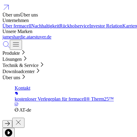
Über uns
Über uns
Unternehmen
Über fermacell
Nachhaltigkeit
Rückholservice
Investor Relation
Karrier
Unsere Marken
jameshardie.at
aestuver.de
Produkte
Lösungen
Technik & Service
Downloadcenter
Über uns
Kontakt
kostenloser Verlegeplan für fermacell® Therm25™
AT-de