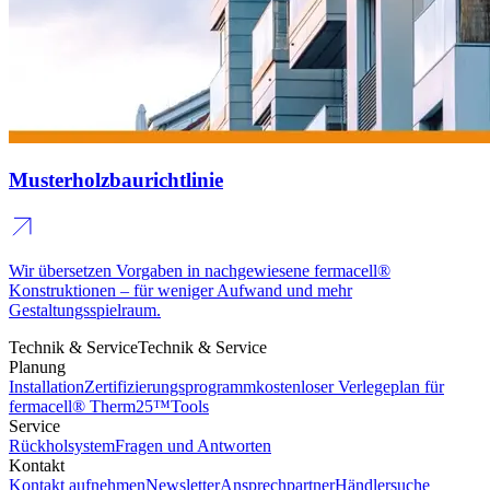
Musterholzbaurichtlinie
Wir übersetzen Vorgaben in nachgewiesene fermacell®
Konstruktionen – für weniger Aufwand und mehr
Gestaltungsspielraum.
Technik & Service
Technik & Service
Planung
Installation
Zertifizierungsprogramm
kostenloser Verlegeplan für
fermacell® Therm25™
Tools
Service
Rückholsystem
Fragen und Antworten
Kontakt
Kontakt aufnehmen
Newsletter
Ansprechpartner
Händlersuche