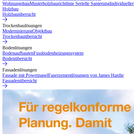
Wohnungsbau
Musterholzbaurichtlinie
Serielle Sanierung
Individueller
Holzbau
Holzbauübersicht
Trockenbaulösungen
Modernisierung
Objektbau
Trockenbauübersicht
Bodenlösungen
Bodenaufbauten
Fussbodenheizungssystem
Bodenübersicht
Fassadenlösungen
Fassade mit Powerpanel
Faserzementlösungen von James Hardie
Fassadenübersicht