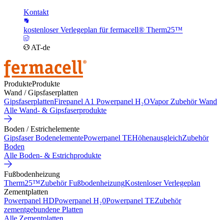
Kontakt
kostenloser Verlegeplan für fermacell® Therm25™
AT-de
Produkte
Produkte
Wand / Gipsfaserplatten
Gipsfaserplatten
Firepanel A1
Powerpanel H₂O
Vapor
Zubehör Wand
Alle Wand- & Gipsfaserprodukte
Boden / Estrichelemente
Gipsfaser Bodenelemente
Powerpanel TE
Höhenausgleich
Zubehör
Boden
Alle Boden- & Estrichprodukte
Fußbodenheizung
Therm25™
Zubehör Fußbodenheizung
Kostenloser Verlegeplan
Zementplatten
Powerpanel HD
Powerpanel H₂0
Powerpanel TE
Zubehör
zementgebundene Platten
Alle Zementplatten