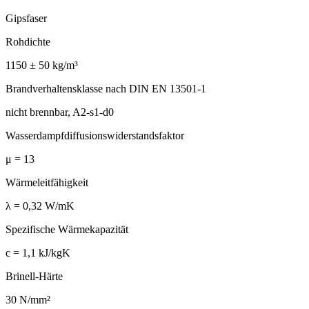
Gipsfaser
Rohdichte
1150 ± 50 kg/m³
Brandverhaltensklasse nach DIN EN 13501-1
nicht brennbar, A2-s1-d0
Wasserdampfdiffusionswiderstandsfaktor
μ = 13
Wärmeleitfähigkeit
λ = 0,32 W/mK
Spezifische Wärmekapazität
c = 1,1 kJ/kgK
Brinell-Härte
30 N/mm²