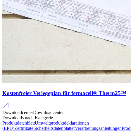
Kostenfreier Verlegeplan für fermacell® Therm25™
Downloadcenter
Downloadcenter
Downloads nach Kategorie
Produktdatenblatt
Umweltproduktdeklarationen
(EPD)
Zertifikate
Sicherheitsdatenblätter
Verarbeitungsanleitungen
Prod