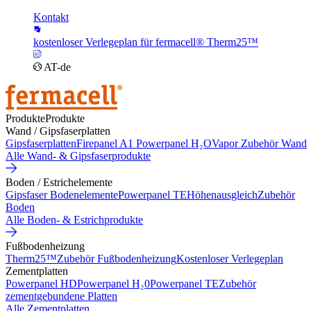
Kontakt
kostenloser Verlegeplan für fermacell® Therm25™
AT-de
Produkte
Produkte
Wand / Gipsfaserplatten
Gipsfaserplatten
Firepanel A1
Powerpanel H₂O
Vapor
Zubehör Wand
Alle Wand- & Gipsfaserprodukte
Boden / Estrichelemente
Gipsfaser Bodenelemente
Powerpanel TE
Höhenausgleich
Zubehör
Boden
Alle Boden- & Estrichprodukte
Fußbodenheizung
Therm25™
Zubehör Fußbodenheizung
Kostenloser Verlegeplan
Zementplatten
Powerpanel HD
Powerpanel H₂0
Powerpanel TE
Zubehör
zementgebundene Platten
Alle Zementplatten