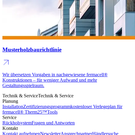
Musterholzbaurichtlinie
Wir übersetzen Vorgaben in nachgewiesene fermacell®
Konstruktionen – für weniger Aufwand und mehr
Gestaltungsspielraum.
Technik & Service
Technik & Service
Planung
Installation
Zertifizierungsprogramm
kostenloser Verlegeplan für
fermacell® Therm25™
Tools
Service
Rückholsystem
Fragen und Antworten
Kontakt
Kontakt aufnehmen
Newsletter
Ansprechpartner
Händlersuche