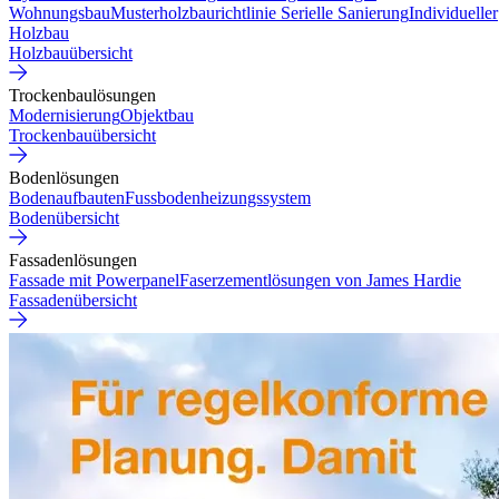
Wohnungsbau
Musterholzbaurichtlinie
Serielle Sanierung
Individueller
Holzbau
Holzbauübersicht
Trockenbaulösungen
Modernisierung
Objektbau
Trockenbauübersicht
Bodenlösungen
Bodenaufbauten
Fussbodenheizungssystem
Bodenübersicht
Fassadenlösungen
Fassade mit Powerpanel
Faserzementlösungen von James Hardie
Fassadenübersicht