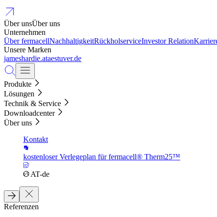
Über uns
Über uns
Unternehmen
Über fermacell
Nachhaltigkeit
Rückholservice
Investor Relation
Karrier
Unsere Marken
jameshardie.at
aestuver.de
Produkte
Lösungen
Technik & Service
Downloadcenter
Über uns
Kontakt
kostenloser Verlegeplan für fermacell® Therm25™
AT-de
Referenzen