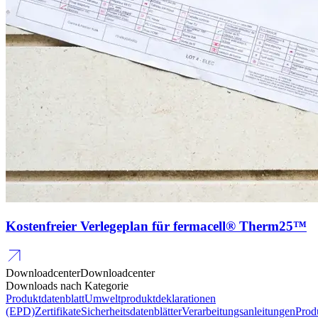
Kostenfreier Verlegeplan für fermacell® Therm25™
Downloadcenter
Downloadcenter
Downloads nach Kategorie
Produktdatenblatt
Umweltproduktdeklarationen
(EPD)
Zertifikate
Sicherheitsdatenblätter
Verarbeitungsanleitungen
Prod