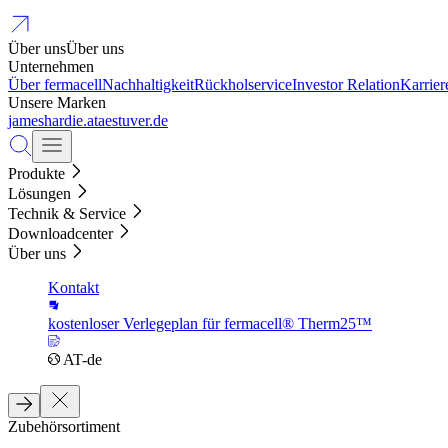
Über uns
Über uns
Unternehmen
Über fermacell
Nachhaltigkeit
Rückholservice
Investor Relation
Karrier
Unsere Marken
jameshardie.at
aestuver.de
Produkte
Lösungen
Technik & Service
Downloadcenter
Über uns
Kontakt
kostenloser Verlegeplan für fermacell® Therm25™
AT-de
Zubehörsortiment