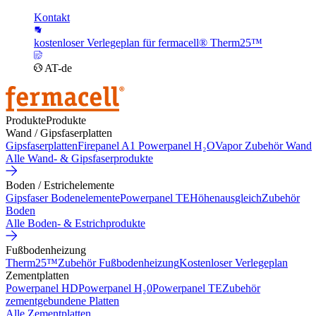
Kontakt
kostenloser Verlegeplan für fermacell® Therm25™
AT-de
Produkte
Produkte
Wand / Gipsfaserplatten
Gipsfaserplatten
Firepanel A1
Powerpanel H₂O
Vapor
Zubehör Wand
Alle Wand- & Gipsfaserprodukte
Boden / Estrichelemente
Gipsfaser Bodenelemente
Powerpanel TE
Höhenausgleich
Zubehör
Boden
Alle Boden- & Estrichprodukte
Fußbodenheizung
Therm25™
Zubehör Fußbodenheizung
Kostenloser Verlegeplan
Zementplatten
Powerpanel HD
Powerpanel H₂0
Powerpanel TE
Zubehör
zementgebundene Platten
Alle Zementplatten