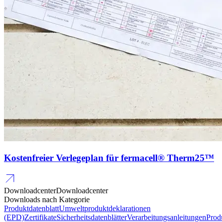
Kostenfreier Verlegeplan für fermacell® Therm25™
Downloadcenter
Downloadcenter
Downloads nach Kategorie
Produktdatenblatt
Umweltproduktdeklarationen
(EPD)
Zertifikate
Sicherheitsdatenblätter
Verarbeitungsanleitungen
Prod