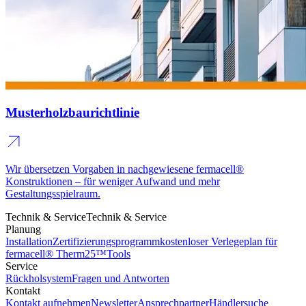
Musterholzbaurichtlinie
Wir übersetzen Vorgaben in nachgewiesene fermacell®
Konstruktionen – für weniger Aufwand und mehr
Gestaltungsspielraum.
Technik & Service
Technik & Service
Planung
Installation
Zertifizierungsprogramm
kostenloser Verlegeplan für
fermacell® Therm25™
Tools
Service
Rückholsystem
Fragen und Antworten
Kontakt
Kontakt aufnehmen
Newsletter
Ansprechpartner
Händlersuche