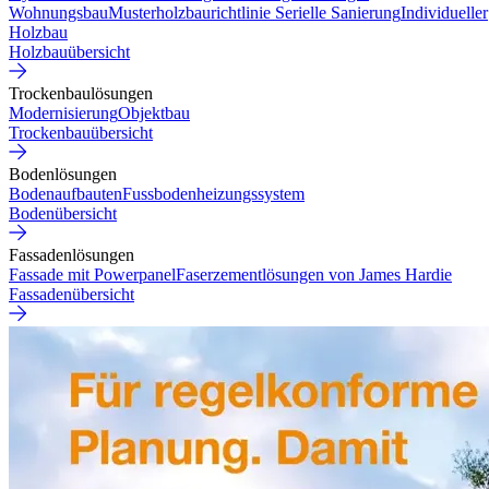
Wohnungsbau
Musterholzbaurichtlinie
Serielle Sanierung
Individueller
Holzbau
Holzbauübersicht
Trockenbaulösungen
Modernisierung
Objektbau
Trockenbauübersicht
Bodenlösungen
Bodenaufbauten
Fussbodenheizungssystem
Bodenübersicht
Fassadenlösungen
Fassade mit Powerpanel
Faserzementlösungen von James Hardie
Fassadenübersicht