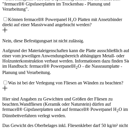
"fermacell® Gipsfaserplatten im Trockenbau - Planung und
Verarbeitung".
Können fermacell® Powerpanel H₂O Platten mit Ansetzbinder
direkt auf einer Massivwand angebracht werden?
Nein, diese Befestigungsart ist nicht zulässig.
Aufgrund der Materialeigenschaften kann die Platte ausschließlich au
einer vom jeweiligen Anwendungsbereich abhängigen Metall- oder
Holzunterkonstruktion verbaut werden. Informationen dazu finden Si
im Handbuch: fermacell® PowerpanelH
O - die Nassraumplatte -
2
Planung und Verarbeitung.
Was ist bei der Verlegung von Fliesen an Wänden zu beachten?
Hier sind Angaben zu Gewichten und Größen der Fliesen zu
beachten.Wandfliesen (Keramik oder Naturstein) dürfen auf
fermacell® Gipsfaserplatten und auf fermacell® Powerpanel H
O im
2
Dünnbettverfahren verlegt werden.
Das Gewicht des Oberbelages inkl. Fliesenkleber darf 50 kg/m² nicht