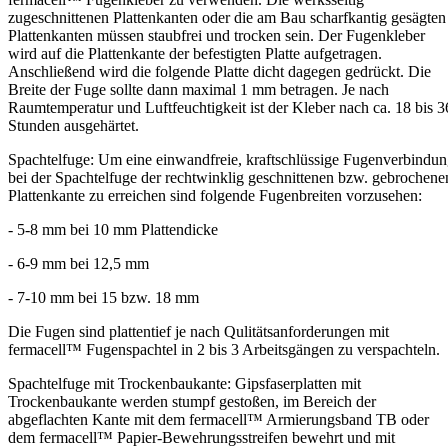
zugeschnittenen Plattenkanten oder die am Bau scharfkantig gesägten
Plattenkanten müssen staubfrei und trocken sein. Der Fugenkleber
wird auf die Plattenkante der befestigten Platte aufgetragen.
Anschließend wird die folgende Platte dicht dagegen gedrückt. Die
Breite der Fuge sollte dann maximal 1 mm betragen. Je nach
Raumtemperatur und Luftfeuchtigkeit ist der Kleber nach ca. 18 bis 3
Stunden ausgehärtet.
Spachtelfuge: Um eine einwandfreie, kraftschlüssige Fugenverbindu
bei der Spachtelfuge der rechtwinklig geschnittenen bzw. gebrochene
Plattenkante zu erreichen sind folgende Fugenbreiten vorzusehen:
- 5-8 mm bei 10 mm Plattendicke
- 6-9 mm bei 12,5 mm
- 7-10 mm bei 15 bzw. 18 mm
Die Fugen sind plattentief je nach Qulitätsanforderungen mit
fermacell™ Fugenspachtel in 2 bis 3 Arbeitsgängen zu verspachteln.
Spachtelfuge mit Trockenbaukante: Gipsfaserplatten mit
Trockenbaukante werden stumpf gestoßen, im Bereich der
abgeflachten Kante mit dem fermacell™ Armierungsband TB oder
dem fermacell™ Papier-Bewehrungsstreifen bewehrt und mit