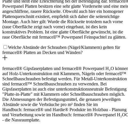
Platte und stellt eine Erleichterung bei der Befestigung dar. fermacell
Powerpanel Platten besitzen eine sehr glatte Vorderseite und eine meis
angeschliffene, rauere Rückseite. Obwohl auch hier ein homogener
Plattenquerschnitt existiert, empfiehlt sich daher die seitenrichtige
Montage. Auch hier gilt: Wurde die Rückseite trotzdem nach vorne
(raue Oberfläche zeigt nach vorne) eingebaut, ist dies kein
konstruktives Problem. Ist eine glatte Oberfläche gewünscht, ist die
raue Oberfläche mit fermacell™ Powerpanel Feinspachtel zu glätten.
Welche Abstände der Schrauben (Nägel/Klammern) gelten für
fermacell® Platten an Decken und Wänden?
fermacell® Gipsfaserplatten und
fermacell® Powerpanel H₂O
könne
auf Holz-Unterkonstruktion mit Klammern, Nägeln oder fermacell™
Schnellbauschrauben befestigt werden. Für Metall-Unterkonstruktion
sind fermacell™ Schnellbauschrauben zu verwenden. Bei
Gipsfaserplatten ist auch eine unterkonstruktionsneutrale Befestigung
"Platte-in-Platte" mit Klammern oder Schnellbauschrauben möglich.
Die Abmessungen der Befestigungsmittel, die genauen jeweiligen
Abstände sowie die Verbräuche pro m² finden Sie im
Handbuch: fermacell® und Hardie® Produkte im Holzbau - Planung
und Verarbeitung sowie im Handbuch:
fermacell® Powerpanel H₂O
- die Nassraumplatte.