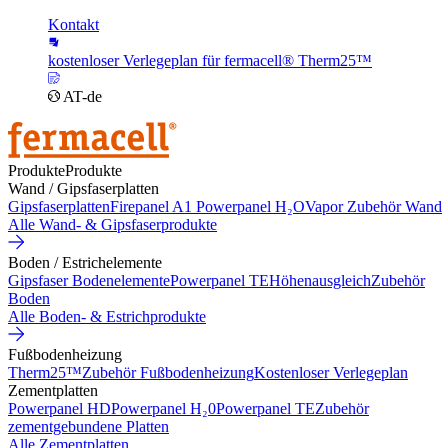
Kontakt
kostenloser Verlegeplan für fermacell® Therm25™
AT-de
Produkte
Produkte
Wand / Gipsfaserplatten
Gipsfaserplatten
Firepanel A1
Powerpanel H₂O
Vapor
Zubehör Wand
Alle Wand- & Gipsfaserprodukte
Boden / Estrichelemente
Gipsfaser Bodenelemente
Powerpanel TE
Höhenausgleich
Zubehör
Boden
Alle Boden- & Estrichprodukte
Fußbodenheizung
Therm25™
Zubehör Fußbodenheizung
Kostenloser Verlegeplan
Zementplatten
Powerpanel HD
Powerpanel H₂0
Powerpanel TE
Zubehör
zementgebundene Platten
Alle Zementplatten