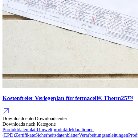
Kostenfreier Verlegeplan für fermacell® Therm25™
Downloadcenter
Downloadcenter
Downloads nach Kategorie
Produktdatenblatt
Umweltproduktdeklarationen
(EPD)
Zertifikate
Sicherheitsdatenblätter
Verarbeitungsanleitungen
Prod