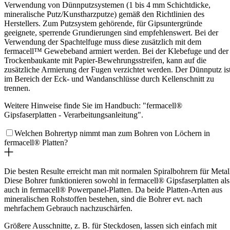
Verwendung von Dünnputzsystemen (1 bis 4 mm Schichtdicke,
mineralische Putz/Kunstharzputze) gemäß den Richtlinien des
Herstellers. Zum Putzsystem gehörende, für Gipsuntergründe
geeignete, sperrende Grundierungen sind empfehlenswert. Bei der
Verwendung der Spachtelfuge muss diese zusätzlich mit dem
fermacell™ Gewebeband armiert werden. Bei der Klebefuge und der
Trockenbaukante mit Papier-Bewehrungsstreifen, kann auf die
zusätzliche Armierung der Fugen verzichtet werden. Der Dünnputz is
im Bereich der Eck- und Wandanschlüsse durch Kellenschnitt zu
trennen.
Weitere Hinweise finde Sie im Handbuch: "fermacell®
Gipsfaserplatten - Verarbeitungsanleitung".
Welchen Bohrertyp nimmt man zum Bohren von Löchern in
fermacell® Platten?
Die besten Resulte erreicht man mit normalen Spiralbohrern für Metal
Diese Bohrer funktionieren sowohl in fermacell® Gipsfaserplatten als
auch in fermacell® Powerpanel-Platten. Da beide Platten-Arten aus
mineralischen Rohstoffen bestehen, sind die Bohrer evt. nach
mehrfachem Gebrauch nachzuschärfen.
Größere Ausschnitte, z. B. für Steckdosen, lassen sich einfach mit