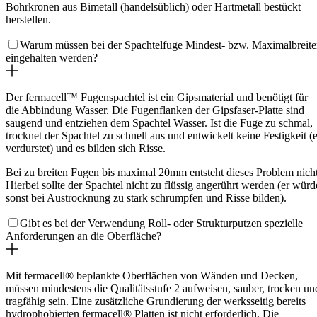
Bohrkronen aus Bimetall (handelsüblich) oder Hartmetall bestückt
herstellen.
Warum müssen bei der Spachtelfuge Mindest- bzw. Maximalbreit
eingehalten werden?
Der fermacell™ Fugenspachtel ist ein Gipsmaterial und benötigt für
die Abbindung Wasser. Die Fugenflanken der Gipsfaser-Platte sind
saugend und entziehen dem Spachtel Wasser. Ist die Fuge zu schmal,
trocknet der Spachtel zu schnell aus und entwickelt keine Festigkeit (e
verdurstet) und es bilden sich Risse.
Bei zu breiten Fugen bis maximal 20mm entsteht dieses Problem nicht
Hierbei sollte der Spachtel nicht zu flüssig angerührt werden (er würd
sonst bei Austrocknung zu stark schrumpfen und Risse bilden).
Gibt es bei der Verwendung Roll- oder Strukturputzen spezielle
Anforderungen an die Oberfläche?
Mit fermacell® beplankte Oberflächen von Wänden und Decken,
müssen mindestens die Qualitätsstufe 2 aufweisen, sauber, trocken un
tragfähig sein. Eine zusätzliche Grundierung der werksseitig bereits
hydrophobierten fermacell® Platten ist nicht erforderlich. Die