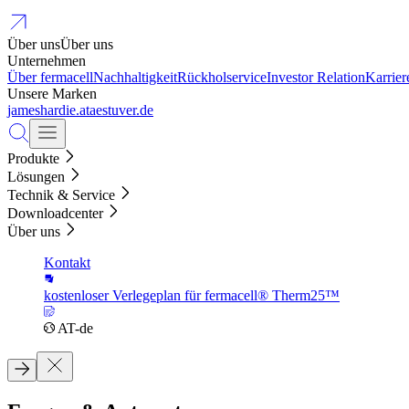
Über uns
Über uns
Unternehmen
Über fermacell
Nachhaltigkeit
Rückholservice
Investor Relation
Karrier
Unsere Marken
jameshardie.at
aestuver.de
Produkte
Lösungen
Technik & Service
Downloadcenter
Über uns
Kontakt
kostenloser Verlegeplan für fermacell® Therm25™
AT-de