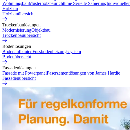
Wohnungsbau
Musterholzbaurichtlinie
Serielle Sanierung
Individueller
Holzbau
Holzbauübersicht
Trockenbaulösungen
Modernisierung
Objektbau
Trockenbauübersicht
Bodenlösungen
Bodenaufbauten
Fussbodenheizungssystem
Bodenübersicht
Fassadenlösungen
Fassade mit Powerpanel
Faserzementlösungen von James Hardie
Fassadenübersicht