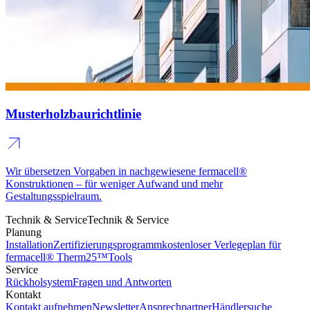
Musterholzbaurichtlinie
Wir übersetzen Vorgaben in nachgewiesene fermacell®
Konstruktionen – für weniger Aufwand und mehr
Gestaltungsspielraum.
Technik & Service
Technik & Service
Planung
Installation
Zertifizierungsprogramm
kostenloser Verlegeplan für
fermacell® Therm25™
Tools
Service
Rückholsystem
Fragen und Antworten
Kontakt
Kontakt aufnehmen
Newsletter
Ansprechpartner
Händlersuche