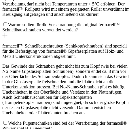
Verarbeitung darf nicht bei Temperaturen unter + 5°C erfolgen. Der
fermacell™ Rollputz wird mit einem geeigneten Roller unverdünnt i
Kreuzgang aufgetragen und anschließend strukturiert.
Warum sollten für die Verschraubung die original fermacell™
Schnellbauschrauben verwendet werden?
fermacell™ Schnellbauschrauben (Senkkopfschrauben) sind speziell
für die Befestigung von fermacell® Gipsfaserplatten auf Holz- und
Metall-Unterkonstruktionen abgestimmt.
Das Gewinde der Schrauben geht nicht bis zum Kopf (wie bei vielen
No-Name-Gipsfaserplatten-Schrauben), sondern endet ca. 8 mm vor
der Oberfläche des Schraubenkopfes. Dadurch kann sich das Gewind
in der Gipsfaserplatte freischneiden und die Platte dicht an die
Unterkonstruktion pressen. Bei No-Name-Schrauben gibt es häufig
Unebenheiten in der Oberfläche und Versätze in den Plattenfugen.
Auch Schnellbauschrauben für Gipskartonplatten
(Trompetenkopfschrauben) sind ungeeignet, da sich der große Kopf i
der festen Gipsfaserplatte nicht versenkt. Dadurch entstehen
Unebenheiten oder Plattenkanten brechen aus.
Welche Fugentechniken sind bei der Verarbeitung der fermacell®
Powerpanel H₂O geeignet?