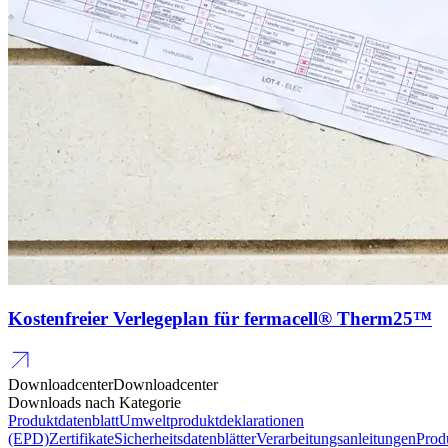
Kostenfreier Verlegeplan für fermacell® Therm25™
Downloadcenter
Downloadcenter
Downloads nach Kategorie
Produktdatenblatt
Umweltproduktdeklarationen
(EPD)
Zertifikate
Sicherheitsdatenblätter
Verarbeitungsanleitungen
Prod