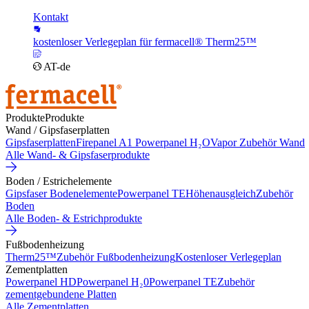
Kontakt
kostenloser Verlegeplan für fermacell® Therm25™
AT-de
Produkte
Produkte
Wand / Gipsfaserplatten
Gipsfaserplatten
Firepanel A1
Powerpanel H₂O
Vapor
Zubehör Wand
Alle Wand- & Gipsfaserprodukte
Boden / Estrichelemente
Gipsfaser Bodenelemente
Powerpanel TE
Höhenausgleich
Zubehör
Boden
Alle Boden- & Estrichprodukte
Fußbodenheizung
Therm25™
Zubehör Fußbodenheizung
Kostenloser Verlegeplan
Zementplatten
Powerpanel HD
Powerpanel H₂0
Powerpanel TE
Zubehör
zementgebundene Platten
Alle Zementplatten