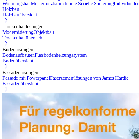
Wohnungsbau
Musterholzbaurichtlinie
Serielle Sanierung
Individueller
Holzbau
Holzbauübersicht
Trockenbaulösungen
Modernisierung
Objektbau
Trockenbauübersicht
Bodenlösungen
Bodenaufbauten
Fussbodenheizungssystem
Bodenübersicht
Fassadenlösungen
Fassade mit Powerpanel
Faserzementlösungen von James Hardie
Fassadenübersicht