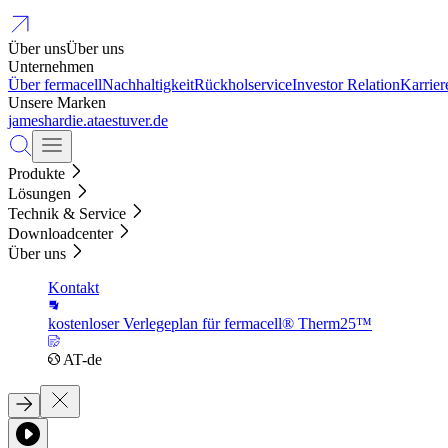
Über uns
Über uns
Unternehmen
Über fermacell
Nachhaltigkeit
Rückholservice
Investor Relation
Karrier
Unsere Marken
jameshardie.at
aestuver.de
Produkte
Lösungen
Technik & Service
Downloadcenter
Über uns
Kontakt
kostenloser Verlegeplan für fermacell® Therm25™
AT-de