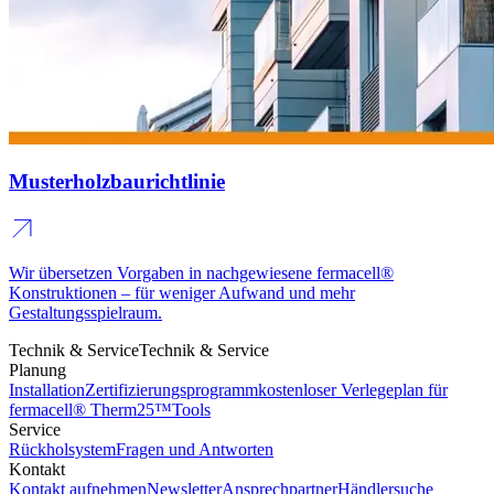
Musterholzbaurichtlinie
Wir übersetzen Vorgaben in nachgewiesene fermacell®
Konstruktionen – für weniger Aufwand und mehr
Gestaltungsspielraum.
Technik & Service
Technik & Service
Planung
Installation
Zertifizierungsprogramm
kostenloser Verlegeplan für
fermacell® Therm25™
Tools
Service
Rückholsystem
Fragen und Antworten
Kontakt
Kontakt aufnehmen
Newsletter
Ansprechpartner
Händlersuche