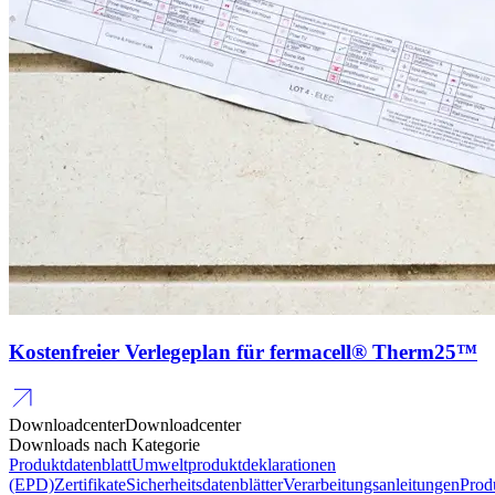
Kostenfreier Verlegeplan für fermacell® Therm25™
Downloadcenter
Downloadcenter
Downloads nach Kategorie
Produktdatenblatt
Umweltproduktdeklarationen
(EPD)
Zertifikate
Sicherheitsdatenblätter
Verarbeitungsanleitungen
Prod