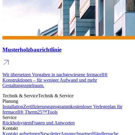
Musterholzbaurichtlinie
Wir übersetzen Vorgaben in nachgewiesene fermacell®
Konstruktionen – für weniger Aufwand und mehr
Gestaltungsspielraum.
Technik & Service
Technik & Service
Planung
Installation
Zertifizierungsprogramm
kostenloser Verlegeplan für
fermacell® Therm25™
Tools
Service
Rückholsystem
Fragen und Antworten
Kontakt
Kontakt aufnehmen
Newsletter
Ansprechpartner
Händlersuche