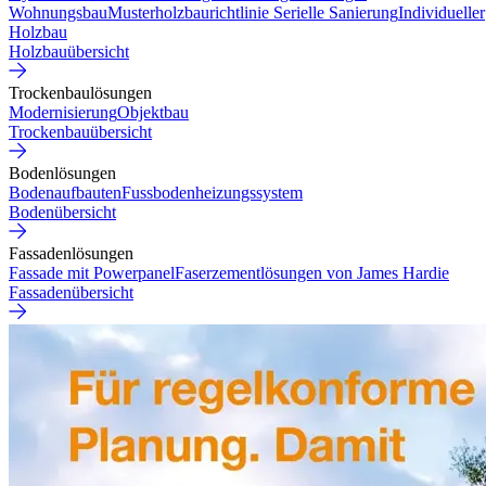
Wohnungsbau
Musterholzbaurichtlinie
Serielle Sanierung
Individueller
Holzbau
Holzbauübersicht
Trockenbaulösungen
Modernisierung
Objektbau
Trockenbauübersicht
Bodenlösungen
Bodenaufbauten
Fussbodenheizungssystem
Bodenübersicht
Fassadenlösungen
Fassade mit Powerpanel
Faserzementlösungen von James Hardie
Fassadenübersicht