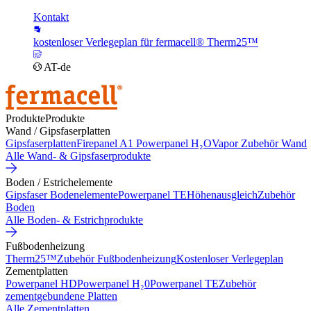
Kontakt
kostenloser Verlegeplan für fermacell® Therm25™
AT-de
Produkte
Produkte
Wand / Gipsfaserplatten
Gipsfaserplatten
Firepanel A1
Powerpanel H₂O
Vapor
Zubehör Wand
Alle Wand- & Gipsfaserprodukte
Boden / Estrichelemente
Gipsfaser Bodenelemente
Powerpanel TE
Höhenausgleich
Zubehör
Boden
Alle Boden- & Estrichprodukte
Fußbodenheizung
Therm25™
Zubehör Fußbodenheizung
Kostenloser Verlegeplan
Zementplatten
Powerpanel HD
Powerpanel H₂0
Powerpanel TE
Zubehör
zementgebundene Platten
Alle Zementplatten