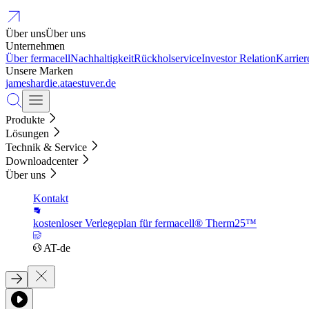
Über uns
Über uns
Unternehmen
Über fermacell
Nachhaltigkeit
Rückholservice
Investor Relation
Karrier
Unsere Marken
jameshardie.at
aestuver.de
Produkte
Lösungen
Technik & Service
Downloadcenter
Über uns
Kontakt
kostenloser Verlegeplan für fermacell® Therm25™
AT-de