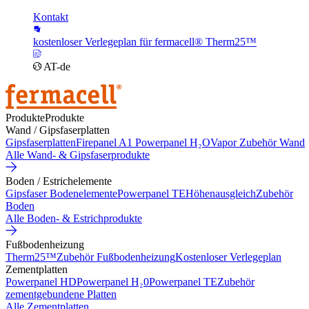
Kontakt
kostenloser Verlegeplan für fermacell® Therm25™
AT-de
Produkte
Produkte
Wand / Gipsfaserplatten
Gipsfaserplatten
Firepanel A1
Powerpanel H₂O
Vapor
Zubehör Wand
Alle Wand- & Gipsfaserprodukte
Boden / Estrichelemente
Gipsfaser Bodenelemente
Powerpanel TE
Höhenausgleich
Zubehör
Boden
Alle Boden- & Estrichprodukte
Fußbodenheizung
Therm25™
Zubehör Fußbodenheizung
Kostenloser Verlegeplan
Zementplatten
Powerpanel HD
Powerpanel H₂0
Powerpanel TE
Zubehör
zementgebundene Platten
Alle Zementplatten