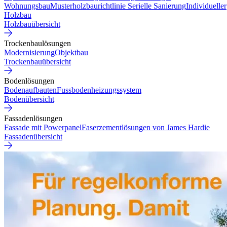
Wohnungsbau
Musterholzbaurichtlinie
Serielle Sanierung
Individueller
Holzbau
Holzbauübersicht
Trockenbaulösungen
Modernisierung
Objektbau
Trockenbauübersicht
Bodenlösungen
Bodenaufbauten
Fussbodenheizungssystem
Bodenübersicht
Fassadenlösungen
Fassade mit Powerpanel
Faserzementlösungen von James Hardie
Fassadenübersicht