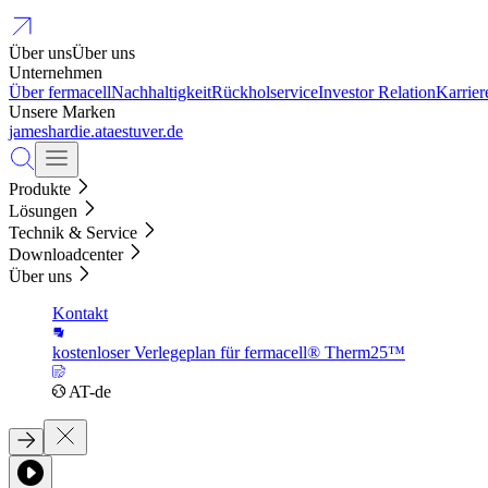
Über uns
Über uns
Unternehmen
Über fermacell
Nachhaltigkeit
Rückholservice
Investor Relation
Karrier
Unsere Marken
jameshardie.at
aestuver.de
Produkte
Lösungen
Technik & Service
Downloadcenter
Über uns
Kontakt
kostenloser Verlegeplan für fermacell® Therm25™
AT-de