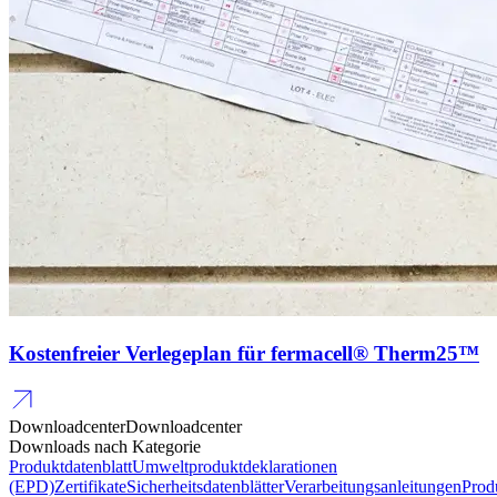
Kostenfreier Verlegeplan für fermacell® Therm25™
Downloadcenter
Downloadcenter
Downloads nach Kategorie
Produktdatenblatt
Umweltproduktdeklarationen
(EPD)
Zertifikate
Sicherheitsdatenblätter
Verarbeitungsanleitungen
Prod