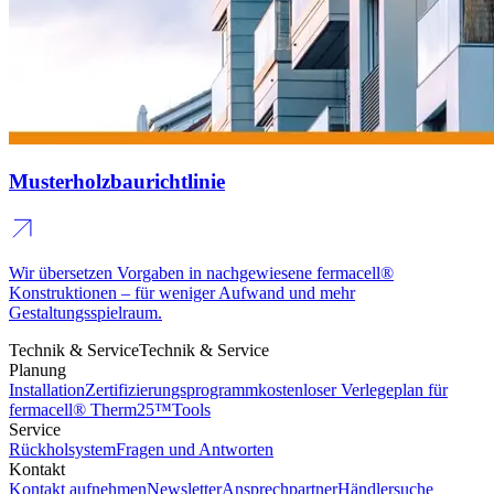
Musterholzbaurichtlinie
Wir übersetzen Vorgaben in nachgewiesene fermacell®
Konstruktionen – für weniger Aufwand und mehr
Gestaltungsspielraum.
Technik & Service
Technik & Service
Planung
Installation
Zertifizierungsprogramm
kostenloser Verlegeplan für
fermacell® Therm25™
Tools
Service
Rückholsystem
Fragen und Antworten
Kontakt
Kontakt aufnehmen
Newsletter
Ansprechpartner
Händlersuche