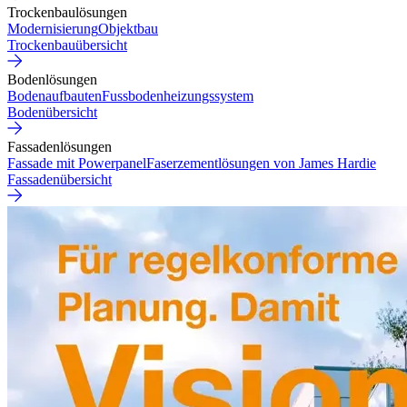
Trockenbaulösungen
Modernisierung
Objektbau
Trockenbauübersicht
Bodenlösungen
Bodenaufbauten
Fussbodenheizungssystem
Bodenübersicht
Fassadenlösungen
Fassade mit Powerpanel
Faserzementlösungen von James Hardie
Fassadenübersicht