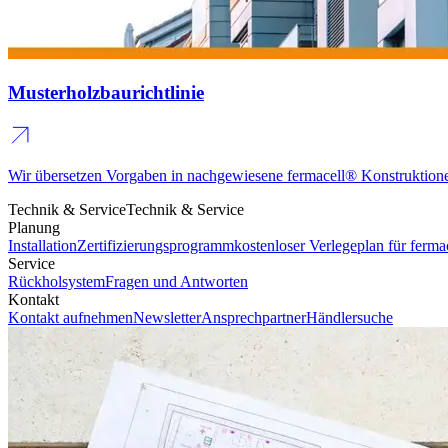
Musterholzbaurichtlinie
Wir übersetzen Vorgaben in nachgewiesene fermacell® Konstruktion
Technik & Service
Technik & Service
Planung
Installation
Zertifizierungsprogramm
kostenloser Verlegeplan für fer
Service
Rückholsystem
Fragen und Antworten
Kontakt
Kontakt aufnehmen
Newsletter
Ansprechpartner
Händlersuche