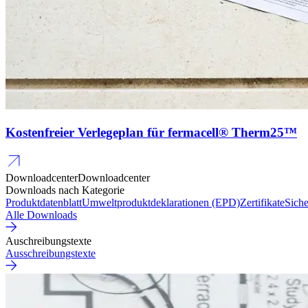
Kostenfreier Verlegeplan für fermacell® Therm25™
Downloadcenter
Downloadcenter
Downloads nach Kategorie
Produktdatenblatt
Umweltproduktdeklarationen (EPD)
Zertifikate
Siche
Alle Downloads
Auschreibungstexte
Ausschreibungstexte