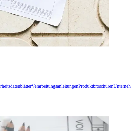
rheitsdatenblätter
Verarbeitungsanleitungen
Produktbroschüren
Unterne