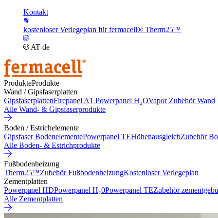
Kontakt
kostenloser Verlegeplan für fermacell® Therm25™
AT-de
Produkte
Produkte
Wand / Gipsfaserplatten
Gipsfaserplatten
Firepanel A1
Powerpanel H₂O
Vapor
Zubehör Wand
Alle Wand- & Gipsfaserprodukte
Boden / Estrichelemente
Gipsfaser Bodenelemente
Powerpanel TE
Höhenausgleich
Zubehör Bo
Alle Boden- & Estrichprodukte
Fußbodenheizung
Therm25™
Zubehör Fußbodenheizung
Kostenloser Verlegeplan
Zementplatten
Powerpanel HD
Powerpanel H₂0
Powerpanel TE
Zubehör zementgebu
Alle Zementplatten