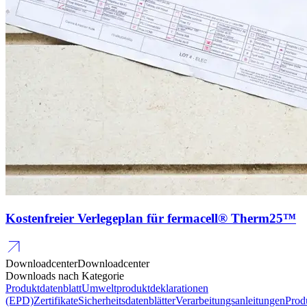
Kostenfreier Verlegeplan für fermacell® Therm25™
Downloadcenter
Downloadcenter
Downloads nach Kategorie
Produktdatenblatt
Umweltproduktdeklarationen
(EPD)
Zertifikate
Sicherheitsdatenblätter
Verarbeitungsanleitungen
Prod