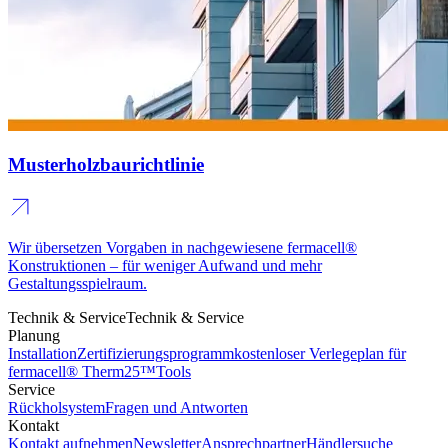
Musterholzbaurichtlinie
Wir übersetzen Vorgaben in nachgewiesene fermacell®
Konstruktionen – für weniger Aufwand und mehr
Gestaltungsspielraum.
Technik & Service
Technik & Service
Planung
Installation
Zertifizierungsprogramm
kostenloser Verlegeplan für
fermacell® Therm25™
Tools
Service
Rückholsystem
Fragen und Antworten
Kontakt
Kontakt aufnehmen
Newsletter
Ansprechpartner
Händlersuche