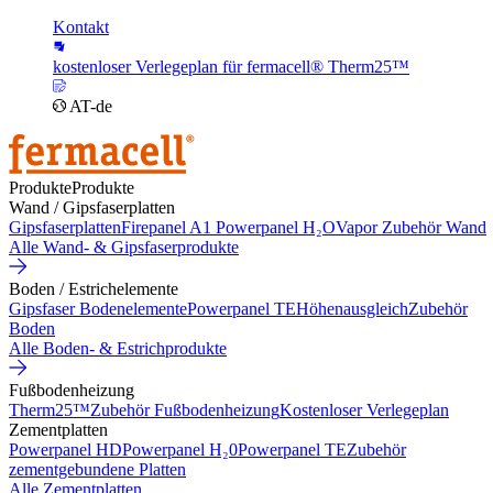
Kontakt
kostenloser Verlegeplan für fermacell® Therm25™
AT-de
Produkte
Produkte
Wand / Gipsfaserplatten
Gipsfaserplatten
Firepanel A1
Powerpanel H₂O
Vapor
Zubehör Wand
Alle Wand- & Gipsfaserprodukte
Boden / Estrichelemente
Gipsfaser Bodenelemente
Powerpanel TE
Höhenausgleich
Zubehör
Boden
Alle Boden- & Estrichprodukte
Fußbodenheizung
Therm25™
Zubehör Fußbodenheizung
Kostenloser Verlegeplan
Zementplatten
Powerpanel HD
Powerpanel H₂0
Powerpanel TE
Zubehör
zementgebundene Platten
Alle Zementplatten