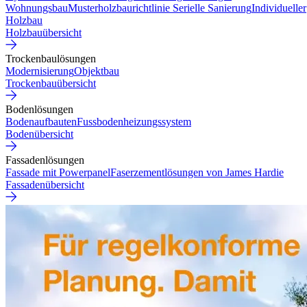
Wohnungsbau
Musterholzbaurichtlinie
Serielle Sanierung
Individueller
Holzbau
Holzbauübersicht
Trockenbaulösungen
Modernisierung
Objektbau
Trockenbauübersicht
Bodenlösungen
Bodenaufbauten
Fussbodenheizungssystem
Bodenübersicht
Fassadenlösungen
Fassade mit Powerpanel
Faserzementlösungen von James Hardie
Fassadenübersicht