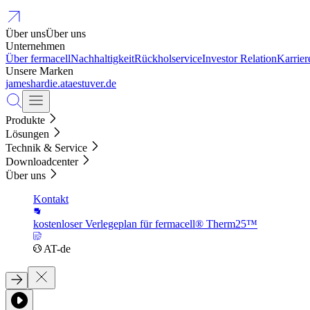
Über uns
Über uns
Unternehmen
Über fermacell
Nachhaltigkeit
Rückholservice
Investor Relation
Karrier
Unsere Marken
jameshardie.at
aestuver.de
Produkte
Lösungen
Technik & Service
Downloadcenter
Über uns
Kontakt
kostenloser Verlegeplan für fermacell® Therm25™
AT-de