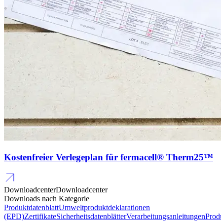
Kostenfreier Verlegeplan für fermacell® Therm25™
Downloadcenter
Downloadcenter
Downloads nach Kategorie
Produktdatenblatt
Umweltproduktdeklarationen
(EPD)
Zertifikate
Sicherheitsdatenblätter
Verarbeitungsanleitungen
Prod