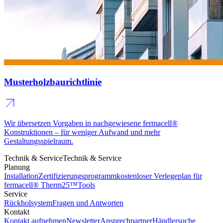
Musterholzbaurichtlinie
Wir übersetzen Vorgaben in nachgewiesene fermacell®
Konstruktionen – für weniger Aufwand und mehr
Gestaltungsspielraum.
Technik & Service
Technik & Service
Planung
Installation
Zertifizierungsprogramm
kostenloser Verlegeplan für
fermacell® Therm25™
Tools
Service
Rückholsystem
Fragen und Antworten
Kontakt
Kontakt aufnehmen
Newsletter
Ansprechpartner
Händlersuche