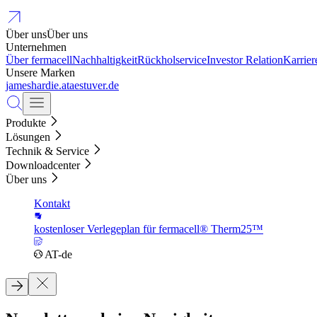
Über uns
Über uns
Unternehmen
Über fermacell
Nachhaltigkeit
Rückholservice
Investor Relation
Karrier
Unsere Marken
jameshardie.at
aestuver.de
Produkte
Lösungen
Technik & Service
Downloadcenter
Über uns
Kontakt
kostenloser Verlegeplan für fermacell® Therm25™
AT-de