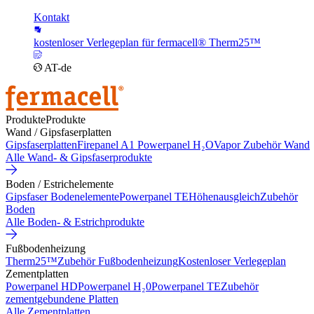
Kontakt
kostenloser Verlegeplan für fermacell® Therm25™
AT-de
Produkte
Produkte
Wand / Gipsfaserplatten
Gipsfaserplatten
Firepanel A1
Powerpanel H₂O
Vapor
Zubehör Wand
Alle Wand- & Gipsfaserprodukte
Boden / Estrichelemente
Gipsfaser Bodenelemente
Powerpanel TE
Höhenausgleich
Zubehör
Boden
Alle Boden- & Estrichprodukte
Fußbodenheizung
Therm25™
Zubehör Fußbodenheizung
Kostenloser Verlegeplan
Zementplatten
Powerpanel HD
Powerpanel H₂0
Powerpanel TE
Zubehör
zementgebundene Platten
Alle Zementplatten