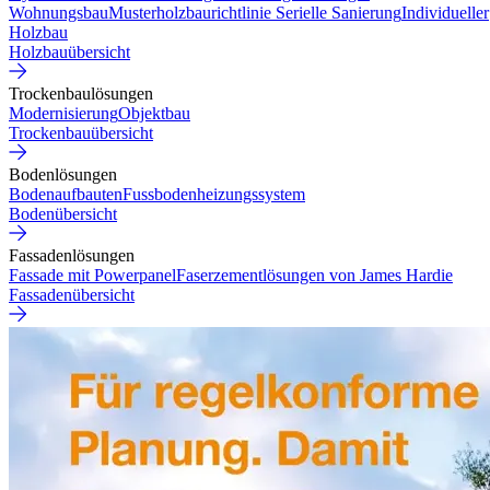
Wohnungsbau
Musterholzbaurichtlinie
Serielle Sanierung
Individueller
Holzbau
Holzbauübersicht
Trockenbaulösungen
Modernisierung
Objektbau
Trockenbauübersicht
Bodenlösungen
Bodenaufbauten
Fussbodenheizungssystem
Bodenübersicht
Fassadenlösungen
Fassade mit Powerpanel
Faserzementlösungen von James Hardie
Fassadenübersicht